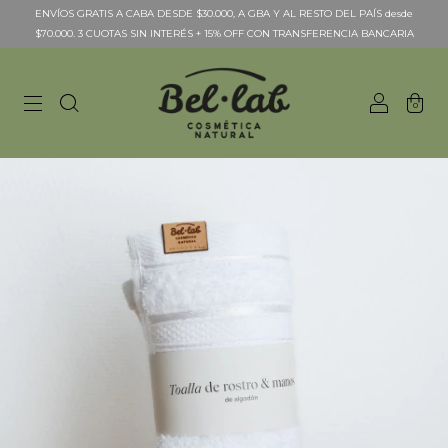
ENVÍOS GRATIS A CABA DESDE $30.000, A GBA Y AL RESTO DEL PAÍS desde
$70.000. 3 CUOTAS SIN INTERÉS + 15% OFF CON TRANSFERENCIA BANCARIA
0