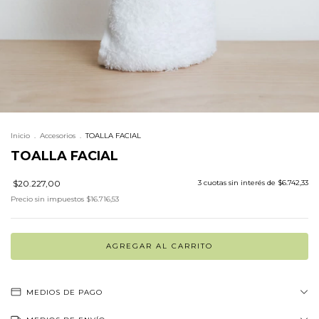
Inicio
.
Accesorios
.
TOALLA FACIAL
TOALLA FACIAL
$20.227,00
3
cuotas sin interés de
$6.742,33
Precio sin impuestos
$16.716,53
MEDIOS DE PAGO