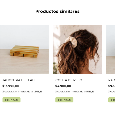
Productos similares
JABONERA BEL LAB
PAD
COLITA DE PELO
$13.990,00
$9.5
$4.900,00
3
cuotas sin interés de
$4.663,33
3
cuo
3
cuotas sin interés de
$1.633,33