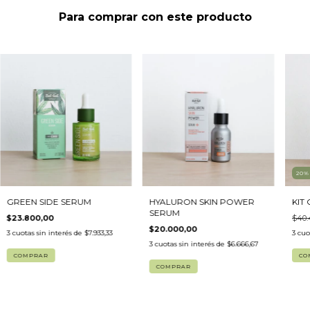
Para comprar con este producto
20
GREEN SIDE SERUM
HYALURON SKIN POWER
KIT
SERUM
$23.800,00
$40.
$20.000,00
3
cuotas sin interés de
$7.933,33
3
cuo
3
cuotas sin interés de
$6.666,67