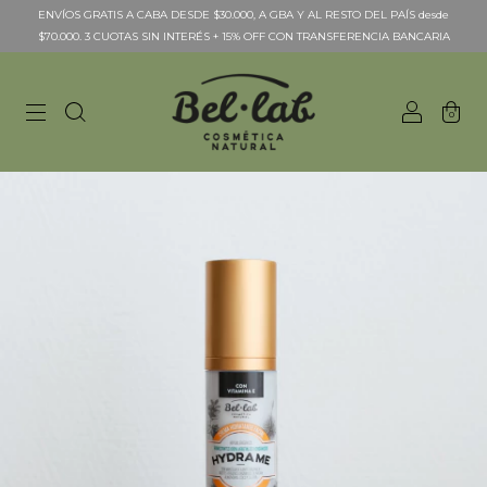
ENVÍOS GRATIS A CABA DESDE $30.000, A GBA Y AL RESTO DEL PAÍS desde
$70.000. 3 CUOTAS SIN INTERÉS + 15% OFF CON TRANSFERENCIA BANCARIA
0