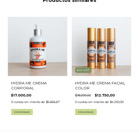
Productos similares
30
%
OFF
HYDRA ME CREMA
HYDRA ME CREMA FACIAL
CORPORAL
COLOR
$17.000,00
$18.200,00
$12.750,00
3
cuotas sin interés de
$5.666,67
3
cuotas sin interés de
$4.250,00
COMPRAR
COMPRAR