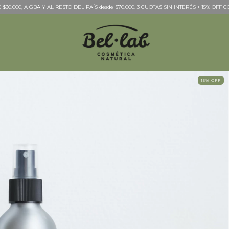
$30.000, A GBA Y AL RESTO DEL PAÍS desde $70.000. 3 CUOTAS SIN INTERÉS + 15% OF
15
%
OFF