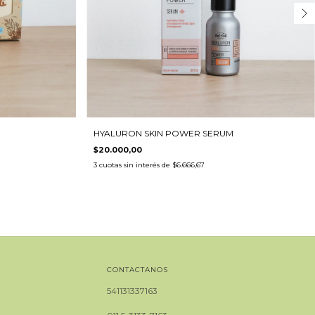
HYALURON SKIN POWER SERUM
$20.000,00
3
cuotas sin interés de
$6.666,67
CONTACTANOS
541131337163