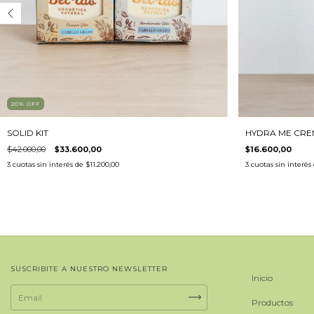
20
%
OFF
SOLID KIT
HYDRA ME CRE
$42.000,00
$33.600,00
$16.600,00
3
cuotas sin interés de
$11.200,00
3
cuotas sin interés
SUSCRIBITE A NUESTRO NEWSLETTER
Inicio
Productos