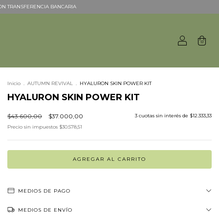
F CON TRANSFERENCIA BANCARIA
0
Inicio
.
AUTUMN REVIVAL
.
HYALURON SKIN POWER KIT
HYALURON SKIN POWER KIT
$43.600,00
$37.000,00
3
cuotas sin interés de
$12.333,33
Precio sin impuestos
$30.578,51
MEDIOS DE PAGO
MEDIOS DE ENVÍO